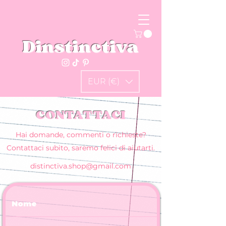
Dinstinctiva
EUR (€)
CONTATTACI
Hai domande, commenti o richieste?
Contattaci subito, saremo felici di aiutarti.
distinctiva.shop@gmail.com