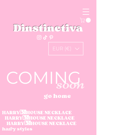
Dinstinctiva
EUR (€)
COMING
soon
go home
HARRY'S HOUSE NECKLACE
HARRY'S HOUSE NECKLACE
HARRY'S HOUSE NECKLACE
harry styles