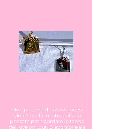
Non perderti il nostro nuovo
gioiellino! La nostra collana
pensata per ricordare le tappe
del love on tour. Disponibile sia