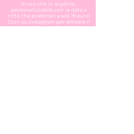
in oro che in argento,
personalizzabile con la data e
città che preferisci a soli 19 euro!
Corri su instagram per attivare il
countdown ufficiale !
Dinstinctiva
Iscriviti alla nostra newsletter!
Invia
© 2024, Dinstinctiva - Via Trani 35/I, 76121,
Barletta. P.Iva IT06906210726