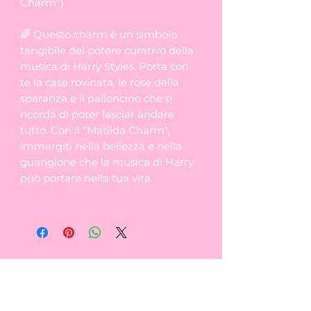
Charm")
🌈 Questo charm è un simbolo
tangibile del potere curativo della
musica di Harry Styles. Porta con
te la casa rovinata, le rose della
speranza e il palloncino che ti
ricorda di poter lasciar andare
tutto. Con il "Matilda Charm",
immergiti nella bellezza e nella
guarigione che la musica di Harry
può portare nella tua vita.