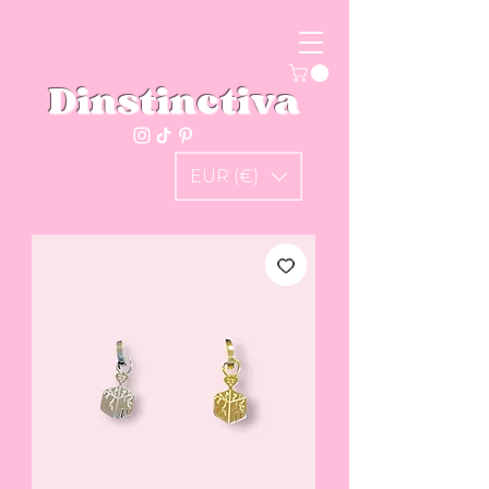
Dinstinctiva
EUR (€)