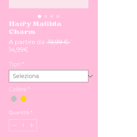
Harry Matilda
Charm
Prezzo regolare
A partire da
 19,99 € 
Prezzo scontato
14,99€
Tipo
*
Colore
*
Quantità
*