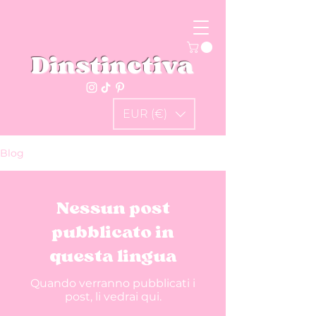
Dinstinctiva
EUR (€)
Blog
Nessun post
pubblicato in
questa lingua
Quando verranno pubblicati i
post, li vedrai qui.