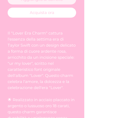
Acquista ora
Il "Lover Era Charm" cattura
l'essenza della settima era di
Taylor Swift con un design delicato
a forma di cuore ardente rosa,
arricchito da un incisione speciale:
"ur my lover", scritto nel
caratteristico font originale
dell'album "Lover". Questo charm
celebra l'amore, la dolcezza e la
celebrazione dell'era "Lover".
🌟 Realizzato in acciaio placcato in
argento o lussuoso oro 18 carati,
questo charm garantisce
durabilità e un'eleganza senza