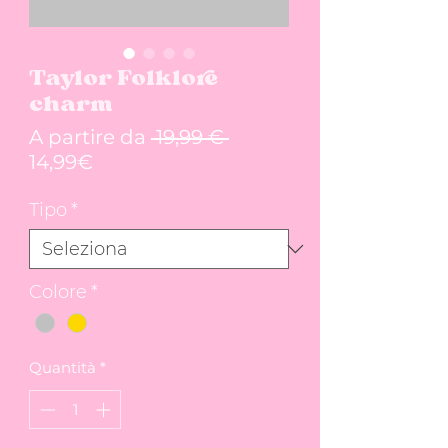
Taylor Folklore
charm
Prezzo regolare
A partire da
 19,99 € 
Prezzo scontato
14,99€
Tipo
*
Colore
*
Quantità
*