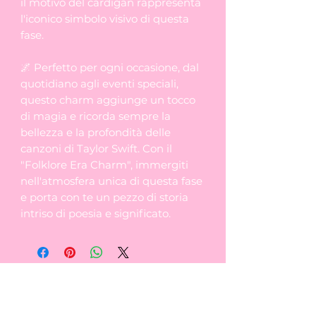
il motivo del cardigan rappresenta
l'iconico simbolo visivo di questa
fase.
🌌 Perfetto per ogni occasione, dal
quotidiano agli eventi speciali,
questo charm aggiunge un tocco
di magia e ricorda sempre la
bellezza e la profondità delle
canzoni di Taylor Swift. Con il
"Folklore Era Charm", immergiti
nell'atmosfera unica di questa fase
e porta con te un pezzo di storia
intriso di poesia e significato.