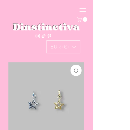
Dinstinctiva
EUR (€)