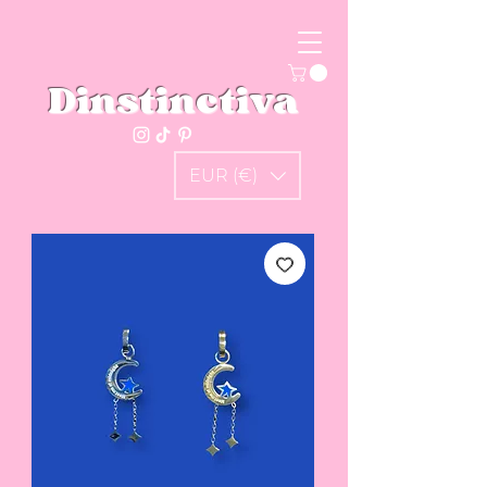
Dinstinctiva
EUR (€)