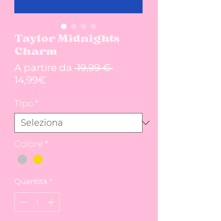
Taylor Midnights
Charm
Prezzo regolare
A partire da
 19,99 € 
Prezzo scontato
14,99€
Tipo
*
Colore
*
Quantità
*