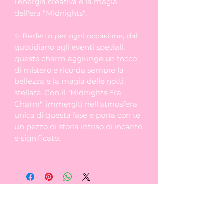
l'energia creativa e la magia
dell'era "Midnights".
✨ Perfetto per ogni occasione, dal
quotidiano agli eventi speciali,
questo charm aggiunge un tocco
di mistero e ricorda sempre la
bellezza e la magia delle notti
stellate. Con il "Midnights Era
Charm", immergiti nell'atmosfera
unica di questa fase e porta con te
un pezzo di storia intriso di incanto
e significato.