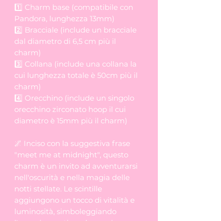
1️⃣ Charm base (compatibile con
Pandora, lunghezza 13mm)
2️⃣ Bracciale (include un bracciale
dal diametro di 6,5 cm più il
charm)
3️⃣ Collana (include una collana la
cui lunghezza totale è 50cm più il
charm)
4️⃣ Orecchino (include un singolo
orecchino zirconato hoop il cui
diametro è 15mm più il charm)
🌌 Inciso con la suggestiva frase
"meet me at midnight", questo
charm è un invito ad avventurarsi
nell'oscurità e nella magia delle
notti stellate. Le scintille
aggiungono un tocco di vitalità e
luminosità, simboleggiando